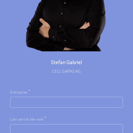
Stefan Gabriel
CEO, GAPAS AG
*
Entreprise
*
Lien vers le site web