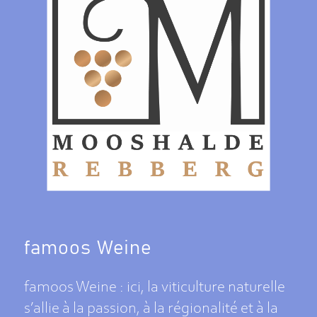
famoos Weine
famoos Weine : ici, la viticulture naturelle
s’allie à la passion, à la régionalité et à la