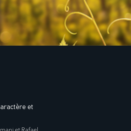
aractère et
smani et Rafael