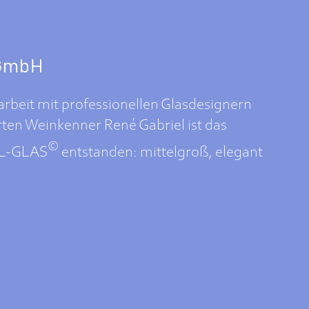
 GmbH
beit mit professionellen Glasdesignern
en Weinkenner René Gabriel ist das
©
EL-GLAS
entstanden: mittelgroß, elegant